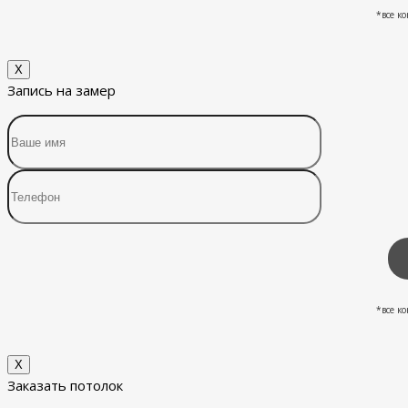
*все к
X
Запись на замер
*все к
X
Заказать потолок