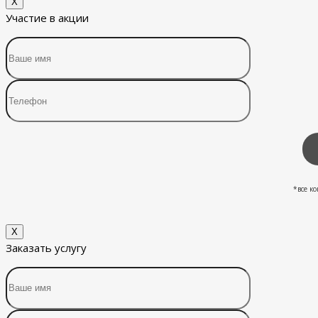
X
Участие в акции
*все к
X
Заказать услугу