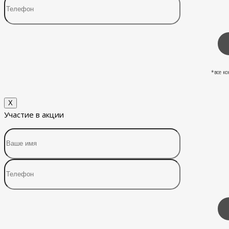
*все к
X
Участие в акции