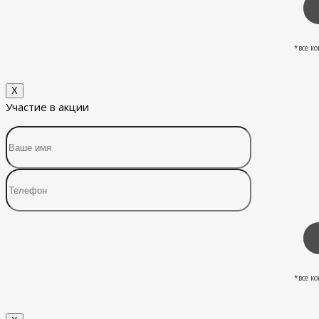
*все к
X
Участие в акции
*все к